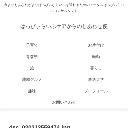
今よりもあなたがよりはっぴぃならいふを送れるためのトータルはっぴぃらい
ふコンサルタント
はっぴぃらいふケアからのしあわせ便
子育て
お片付け
青森県
転勤
旅
暮らし
地域グルメ
放送大学
趣味
プロフィール
お問い合わせ
dsc_020213559474.jpg