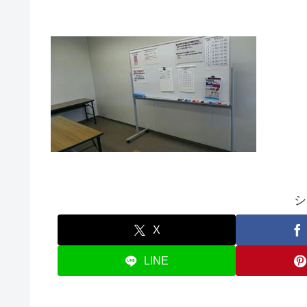
シ
X
LINE