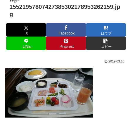
15521957807427385302178953262159.jp
g
X
Facebook
はてブ
LINE
Pinterest
コピー
2019.03.10