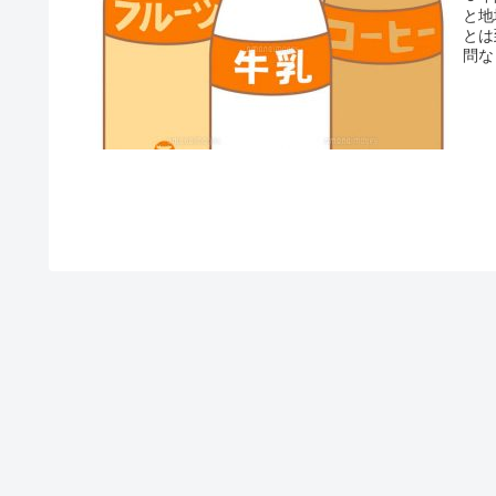
と地
とは
問な