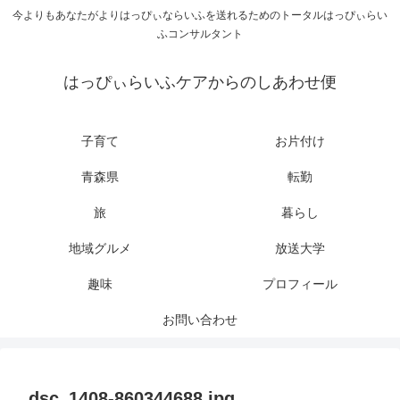
今よりもあなたがよりはっぴぃならいふを送れるためのトータルはっぴぃらい
ふコンサルタント
はっぴぃらいふケアからのしあわせ便
子育て
お片付け
青森県
転勤
旅
暮らし
地域グルメ
放送大学
趣味
プロフィール
お問い合わせ
dsc_1408-860344688.jpg