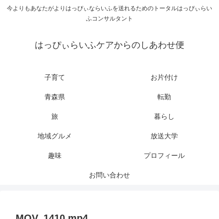
今よりもあなたがよりはっぴぃならいふを送れるためのトータルはっぴぃらい
ふコンサルタント
はっぴぃらいふケアからのしあわせ便
子育て
お片付け
青森県
転勤
旅
暮らし
地域グルメ
放送大学
趣味
プロフィール
お問い合わせ
MOV_1410.mp4