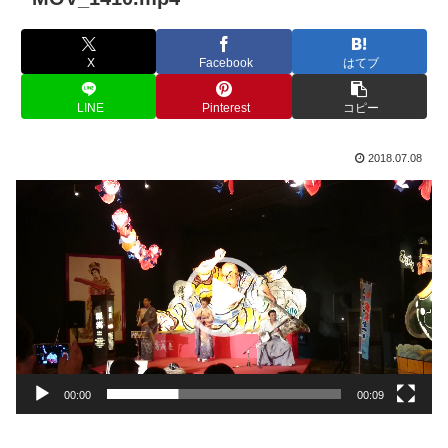
X
Facebook
はてブ
LINE
Pinterest
コピー
2018.07.08
動
画
プ
レ
ー
ヤ
ー
00:00
00:09