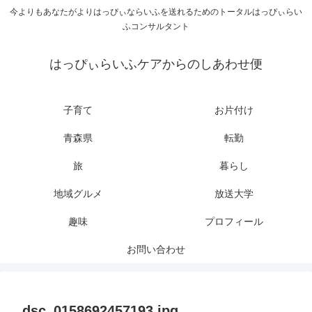
今よりもあなたがよりはっぴぃならいふを送れるためのトータルはっぴぃらい
ふコンサルタント
はっぴぃらいふケアからのしあわせ便
子育て
お片付け
青森県
転勤
旅
暮らし
地域グルメ
放送大学
趣味
プロフィール
お問い合わせ
dsc_0158692457193.jpg