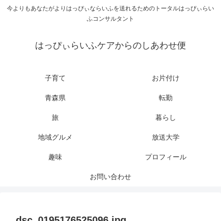
今よりもあなたがよりはっぴぃならいふを送れるためのトータルはっぴぃらい
ふコンサルタント
はっぴぃらいふケアからのしあわせ便
子育て
お片付け
青森県
転勤
旅
暮らし
地域グルメ
放送大学
趣味
プロフィール
お問い合わせ
dsc_0195176525096.jpg