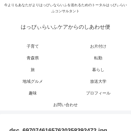
今よりもあなたがよりはっぴぃならいふを送れるためのトータルはっぴぃらい
ふコンサルタント
はっぴぃらいふケアからのしあわせ便
子育て
お片付け
青森県
転勤
旅
暮らし
地域グルメ
放送大学
趣味
プロフィール
お問い合わせ
dsc_69707461657620358392472.jpg