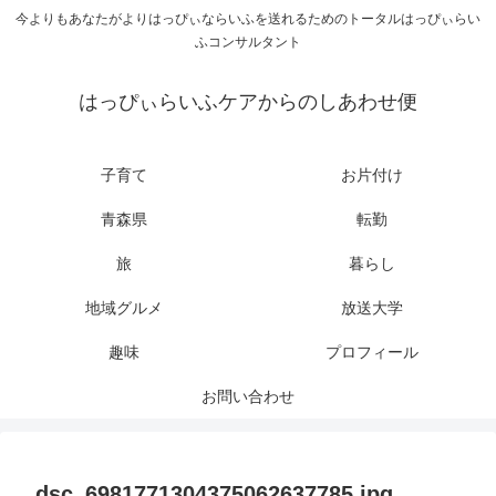
今よりもあなたがよりはっぴぃならいふを送れるためのトータルはっぴぃらい
ふコンサルタント
はっぴぃらいふケアからのしあわせ便
子育て
お片付け
青森県
転勤
旅
暮らし
地域グルメ
放送大学
趣味
プロフィール
お問い合わせ
dsc_6981771304375062637785.jpg