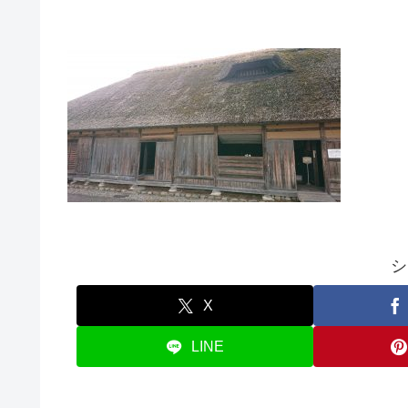
シ
X
LINE