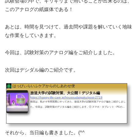
試験会場の中で、ギリギリまで用いることが出来るのは、
このアナログの紙媒体である！
あとは、時間を見つけて、過去問や課題を解いていく地味
な作業をしていきます。
今回は、試験対策のアナログ編をご紹介しました。
次回はデシダル編のご紹介です。
はっぴぃらいふケアからのしあわせ便
放送大学の試験対策、大公開！デジタル編
https://happy-life-care.jp/housoudaigaku/post-2719
前回は、私が４年間実際にやってきた、放送大学の試験対策アナログ編をご紹介しまし
た。今回は、試験対策のデジタル編をご紹介します。① スマホ・タブレット・PCの準
備まずは、デジタルで勉強していくための端末の準備をします。⚫スマホの活用スマホ
は主に外出先と車内め活用します。ふだんは音を出さないようにしていますが、オンセ
イガ必要なので、個の時期だけ、イヤホンを持ち歩きます。車内は音を聞くだけなら、
道路交通法違反にはなりません。画面はあきらめて、音声で学習しましょう。少し前ま
それから、当日編も書きました。(^^ゞ
では画面なしが当たり前で...