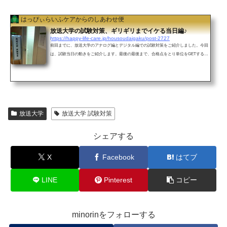
はっぴぃらいふケアからのしあわせ便
放送大学の試験対策、ギリギリまでイケる当日編♪
https://happy-life-care.jp/housoudaigaku/post-2727
前回までに、放送大学のアナログ編とデジタル編での試験対策をご紹介しました。今回
は、試験当日の動きをご紹介します。最後の最後まで、合格点をとり単位をGETするた
めに動きます。① 当日は試験時間に関係なく早めに会場へ私の場合は、八戸ユートリー
が試験会場となります。行ける時には、かなり早く会場に行きますよ。理由① 自習室で
当日の試験勉強をしたい理由② 自習室は暖かい理由③ 自習室にはお茶が用意されている
理由④ 自習室だと、試験の流れが見える理由⑤ 一番の理由です。Wi-Fiが繋がるたくさ
ん入れましたが、一番の理由は家...
放送大学
放送大学 試験対策
シェアする
X
Facebook
はてブ
LINE
Pinterest
コピー
minorinをフォローする