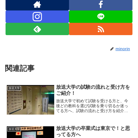
minorin
関連記事
放送大学の試験の流れと受け方を
放送大学
ご紹介！
放送大学で初めて試験を受ける方と、今
後どの教科を選び試験を乗り切るか迷っ
てる方へ、試験の流れと受け方を紹介し
ていきますね。① 試験の流れ1. 教科を選
んで授業料を入金まずは、期間中に単位
をとっていくために必要な教科を選びま
放送大学の卒業式は東京で！と思
放送大学
す。必修科目なのか...
ってる方へ