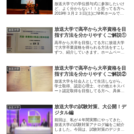
放送大学での学位授与式に参加したいけ
ど、よく分からない！！と思ってる方へ
2019年３月２３日(土)にNHKホールで開
催された卒業式に、卒業生として参列し
てきてので！詳しくご解説していきま
す。来年以降の参考にしてもらえたら、
放送大学で高卒から大卒資格を目
放送大学
と思います。(^^...
指す方法を分かりやすくご解説①
高卒から大卒を目指してる方に放送大学
で大学卒業資格を得られる方法をすこし
ずつ、紹介していきます。ホームページ
見てもよく分からない。実際はどう動く
の？どうやってるの？を実践したものと
して、紹介しますね。① 放送大学とは？
放送大学で高卒から大卒資格を目
放送大学
放送大学は通信制の大学...
指す方法を分かりやすくご解説②
放送大学を社会人として生活しながら、
学士取得、認定心理士、その他エキスパ
ート認定取得を目指してる方へ、具体的
な方法を分かりやすくご紹介していきま
すね。前回はこちら↓↓それでは、続きを
いきましょう。① 放送大学に入れる機会
放送大学の試験対策、大公開！デ
放送大学
は年に２回まずは、こ...
ジタル編
前回は、私が４年間実際にやってきた、
放送大学の試験対策アナログ編をご紹介
しました。今回は、試験対策のデジタル