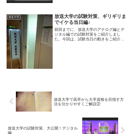
編をご紹介します。① スマホ・タブレッ
ト・PCの準備まずは、デジタルで勉強し
ていくための端末の準備をします。⚫ス
マホの活用スマホは主...
放送大学の試験対策、ギリギリま
放送大学
でイケる当日編♪
前回までに、放送大学のアナログ編とデ
ジタル編での試験対策をご紹介しまし
た。今回は、試験当日の動きをご紹介し
ます。最後の最後まで、合格点をとり単
位をGETするために動きます。① 当日は
試験時間に関係なく早めに会場へ私の場
合は、八戸ユートリーが...
放送大学で高卒から大卒資格を目指す方
法を分かりやすくご解説②
放送大学の試験対策、大公開！デジタル
編