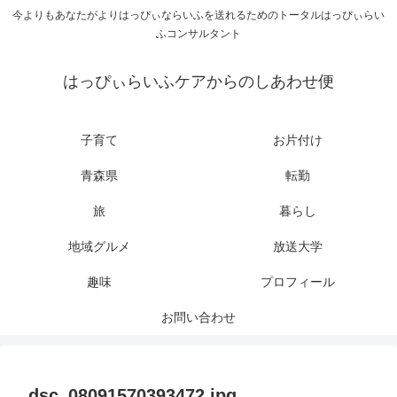
今よりもあなたがよりはっぴぃならいふを送れるためのトータルはっぴぃらい
ふコンサルタント
はっぴぃらいふケアからのしあわせ便
子育て
お片付け
青森県
転勤
旅
暮らし
地域グルメ
放送大学
趣味
プロフィール
お問い合わせ
dsc_08091570393472.jpg