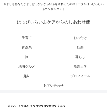
今よりもあなたがよりはっぴぃならいふを送れるためのトータルはっぴぃらい
ふコンサルタント
はっぴぃらいふケアからのしあわせ便
子育て
お片付け
青森県
転勤
旅
暮らし
地域グルメ
放送大学
趣味
プロフィール
お問い合わせ
dsc_1194-1322343023.jpg