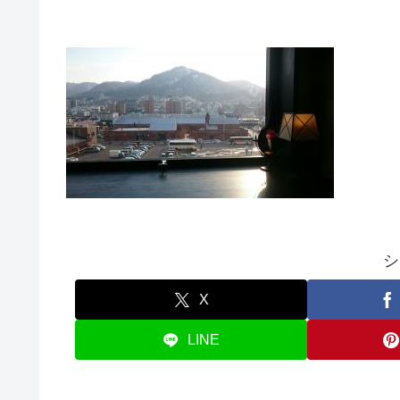
シ
X
LINE