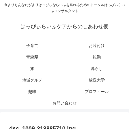
今よりもあなたがよりはっぴぃならいふを送れるためのトータルはっぴぃらい
ふコンサルタント
はっぴぃらいふケアからのしあわせ便
子育て
お片付け
青森県
転勤
旅
暮らし
地域グルメ
放送大学
趣味
プロフィール
お問い合わせ
dsc_1009-313885710.jpg