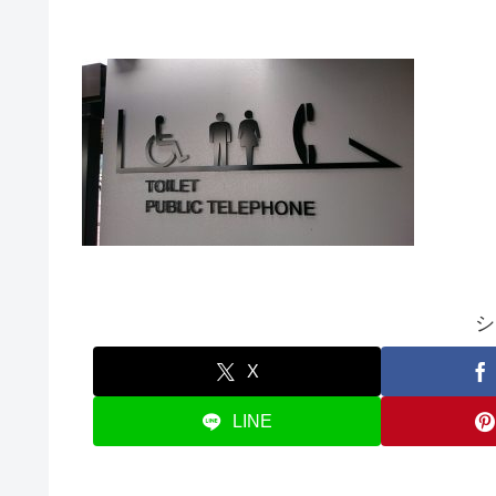
シ
X
LINE