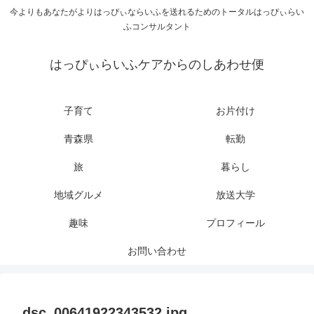
今よりもあなたがよりはっぴぃならいふを送れるためのトータルはっぴぃらい
ふコンサルタント
はっぴぃらいふケアからのしあわせ便
子育て
お片付け
青森県
転勤
旅
暮らし
地域グルメ
放送大学
趣味
プロフィール
お問い合わせ
dsc_00641922343532.jpg