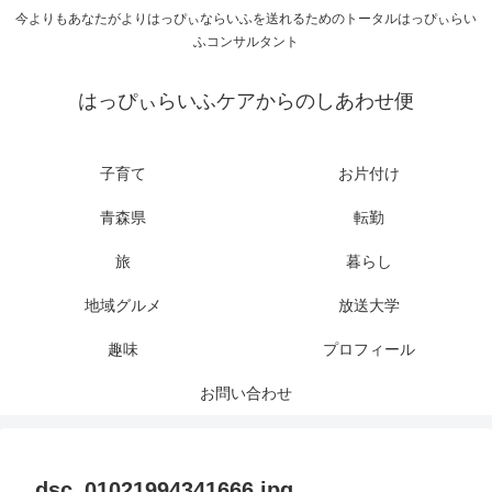
今よりもあなたがよりはっぴぃならいふを送れるためのトータルはっぴぃらい
ふコンサルタント
はっぴぃらいふケアからのしあわせ便
子育て
お片付け
青森県
転勤
旅
暮らし
地域グルメ
放送大学
趣味
プロフィール
お問い合わせ
dsc_01021994341666.jpg