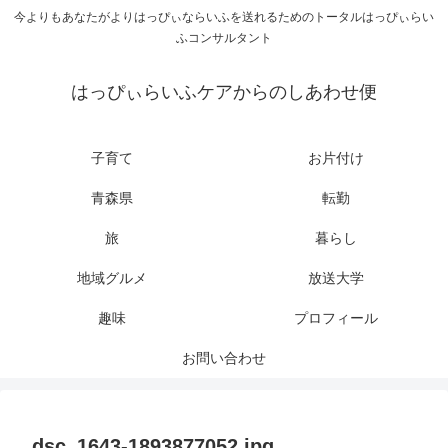
今よりもあなたがよりはっぴぃならいふを送れるためのトータルはっぴぃらい
ふコンサルタント
はっぴぃらいふケアからのしあわせ便
子育て
お片付け
青森県
転勤
旅
暮らし
地域グルメ
放送大学
趣味
プロフィール
お問い合わせ
dsc_1643-1893877052.jpg