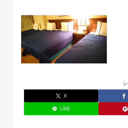
シ
X
LINE