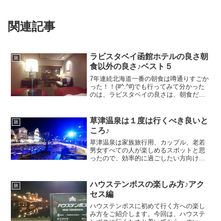
関連記事
ラビスタベイ函館ホテルの良さ朝
旅
食以外の良さ♪ベスト５
7年連続北海道一番の朝食は噂通りすごか
った！！(#^.^#)でも行ってみて分かった
のは、ラビスタベイの良さは、朝食だけ
ではないっ！！ということ。驚きの連続
だった、ラビスタベイ函館ホテルの良さ
をチェックイン～チェックアウトの時系
草津温泉は１度は行くべき良いと
旅
列に沿って、ご...
ころ♪
草津温泉は家族旅行用、カップル、老若
男女すべての人が楽しめるスポットと思
ったので、効率的に過ごしたい方向け記
事を入れますね。昼と夜、それぞれの良
さをお伝えしようと思います。(^-^)/① 草
津温泉はどこにあるの？草津温泉の立地
ハウステンボスの楽しみ方♪アク
旅
は、草津温泉 ...
セス編
ハウステンボスに初めて行く方への楽し
み方をご紹介します。今回は、ハウステ