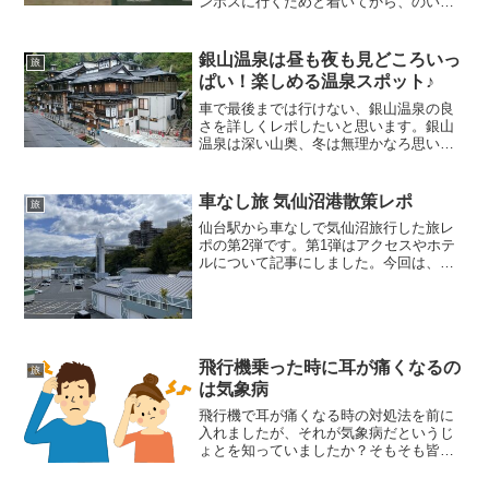
ンボスに行くためと着いてから、のいく
つかを紹介しますね。① ハウステンボス
の位置まずはここからですね。ハウステ
ンボスの住所はハウステンボス〒859-
銀山温泉は昼も夜も見どころいっ
旅
3292 長崎県佐世...
ぱい！楽しめる温泉スポット♪
車で最後までは行けない、銀山温泉の良
さを詳しくレポしたいと思います。銀山
温泉は深い山奥、冬は無理かなろ思い今
回は春に行きました。しかし、道路の除
雪を丁寧にしてるそうでスタットレスタ
イヤを装着していたらなんら問題なくた
車なし旅 気仙沼港散策レポ
旅
どり着けることが出来るそ...
仙台駅から車なしで気仙沼旅行した旅レ
ポの第2弾です。第1弾はアクセスやホテ
ルについて記事にしました。今回は、車
なしですから気仙沼プラザホテルがある
気仙沼港周囲を散策した記事を送りま
す。まずは、ホテルのエレベーター敷地
内にあるお魚市場です。ホ...
飛行機乗った時に耳が痛くなるの
旅
は気象病
飛行機で耳が痛くなる時の対処法を前に
入れましたが、それが気象病だというじ
ょとを知っていましたか？そもそも皆さ
んは気象病という言葉を聞いたことがあ
りますか？気圧の変化が原因で起こる体