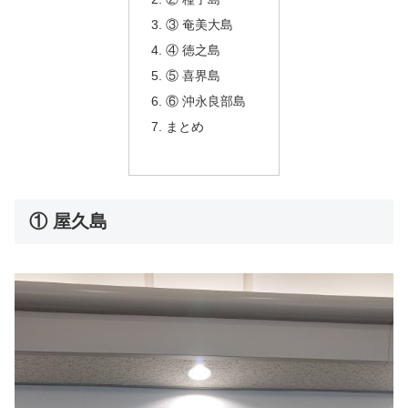
③ 奄美大島
④ 徳之島
⑤ 喜界島
⑥ 沖永良部島
まとめ
① 屋久島