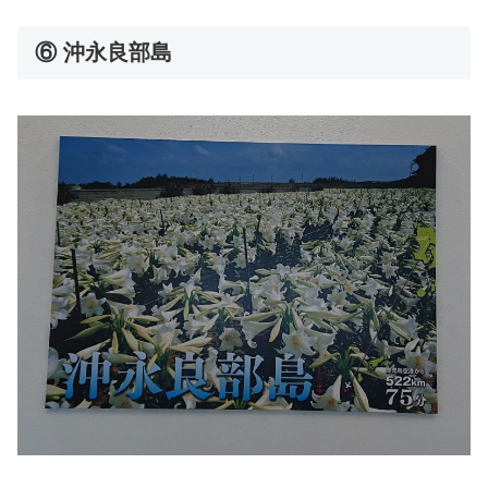
⑥ 沖永良部島