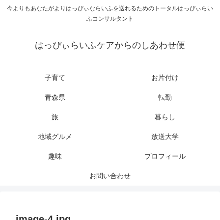
今よりもあなたがよりはっぴぃならいふを送れるためのトータルはっぴぃらい
ふコンサルタント
はっぴぃらいふケアからのしあわせ便
子育て
お片付け
青森県
転勤
旅
暮らし
地域グルメ
放送大学
趣味
プロフィール
お問い合わせ
image-4.jpg