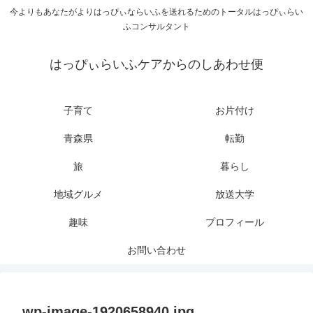
今よりもあなたがよりはっぴぃならいふを送れるためのトータルはっぴぃらい
ふコンサルタント
はっぴぃらいふケアからのしあわせ便
子育て
お片付け
青森県
転勤
旅
暮らし
地域グルメ
放送大学
趣味
プロフィール
お問い合わせ
wp-image-1920658940.jpg