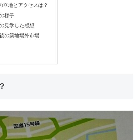
の立地とアクセスは？
場の様子
場の見学した感想
転後の築地場外市場
？